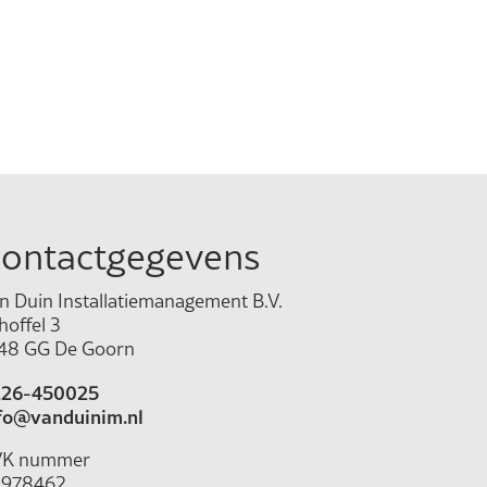
ontactgegevens
n Duin Installatiemanagement B.V.
hoffel 3
48 GG De Goorn
26-450025
fo@vanduinim.nl
VK nummer
978462