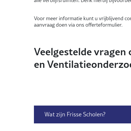
alle verblijfsruimten. Denk hierbij bijvoorb
Voor meer informatie kunt u vrijblijvend 
aanvraag doen via ons offerteformulier
Veelgestelde vragen 
en Ventilatieonderzo
Wat zijn Frisse Scholen?
Een Frisse School is een schoolgebouw (bas