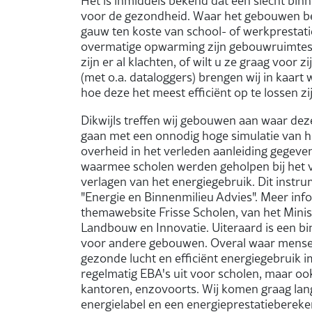
Het is inmiddels bekend dat een slecht bin
voor de gezondheid. Waar het gebouwen bet
gauw ten koste van school- of werkprestati
overmatige opwarming zijn gebouwruimtes
zijn er al klachten, of wilt u ze graag voor
(met o.a. dataloggers) brengen wij in kaar
hoe deze het meest efficiënt op te lossen zij
Dikwijls treffen wij gebouwen aan waar dez
gaan met een onnodig hoge simulatie van he
overheid in het verleden aanleiding gegeve
waarmee scholen werden geholpen bij het v
verlagen van het energiegebruik. Dit inst
"Energie en Binnenmilieu Advies". Meer info
themawebsite Frisse Scholen, van het Mini
Landbouw en Innovatie. Uiteraard is een bi
voor andere gebouwen. Overal waar mensen 
gezonde lucht en efficiënt energiegebruik
regelmatig EBA's uit voor scholen, maar ook
kantoren, enzovoorts. Wij komen graag lan
energielabel en een energieprestatiebereke