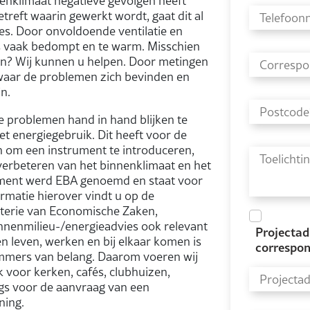
nenklimaat negatieve gevolgen heeft
reft waarin gewerkt wordt, gaat dit al
es. Door onvoldoende ventilatie en
 vaak bedompt en te warm. Misschien
 zijn? Wij kunnen u helpen. Door metingen
t waar de problemen zich bevinden en
n.
e problemen hand in hand blijken te
t energiegebruik. Dit heeft voor de
n om een instrument te introduceren,
erbeteren van het binnenklimaat en het
rument werd EBA genoemd en staat voor
rmatie hierover vindt u op de
sterie van Economische Zaken,
nnenmilieu-/energieadvies ook relevant
Projectadr
leven, werken en bij elkaar komen is
correspon
 immers van belang. Daarom voeren wij
 voor kerken, cafés, clubhuizen,
gs voor de aanvraag van een
ning.