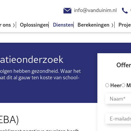
info@vanduinim.nl
r ons
Oplossingen
Diensten
Berekeningen
Proje
latieonderzoek
Offe
volgen hebben gezondheid. Waar het
t dit al gauw ten koste van school-
Heer
M
(EBA)