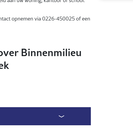
eeld aan uw woning, kantoor of school.
contact opnemen via 0226-450025 of een
.
over Binnenmilieu
ek
is- of voortgezet onderwijs) met een