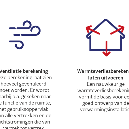
Ventilatie berekening
Warmteverliesbereken
ze berekening laat zien
laten uitvoeren
hoeveel geventileerd
Een nauwkeurige
moet worden. Er wordt
warmteverliesberekeni
aarbij o.a. gekeken naar
vormt de basis voor e
e functie van de ruimte,
goed ontwerp van de
het gebruiksoppervlak
verwarmingsinstallatie
an alle vertrekken en de
uchtstromingen die van
vertrek tot vertrek