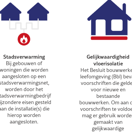
Stadsverwarming
Gelijkwaardigheid
Bij gebouwen of
vloerisolatie
woningen die worden
Het Besluit bouwwerk
aangesloten op een
leefomgeving (Bbl) bev
stadsverwarmingsnet,
voorschriften die geld
worden door het
voor nieuwe en
tadsverwarmingbedrijf
bestaande
ijzondere eisen gesteld
bouwwerken. Om aan d
aan de installatie(s) die
voorschriften te voldo
hierop worden
mag er gebruik worde
aangesloten.
gemaakt van
gelijkwaardige