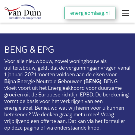
energieomlaag.nl
BENG & EPG
Voor alle nieuwbouw, zowel woningbouw als
utiliteitsbouw, geldt dat de vergunningaanvragen vanaf
1 januari 2021 moeten voldoen aan de eisen voor
B
E
N
G
(BENG)
ijna
nergie
eutrale
ebouwen
. BENG
vloeit voort uit het Energieakkoord voor duurzame
groei en uit de Europese richtlijn EPBD. De berekening
vormt de basis voor het verkrijgen van een
energielabel. Benieuwd wat wij hierin voor u kunnen
betekenen? We denken graag met u mee! Vraag
vrijblijvend een offerte aan. Dat kan via het formulier
op deze pagina of via onderstaande knop!