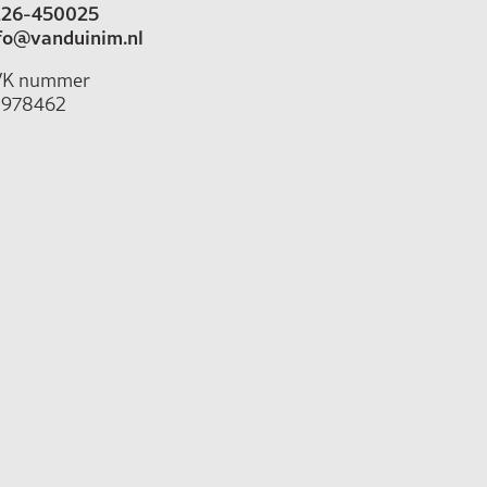
26-450025
fo@vanduinim.nl
VK nummer
978462