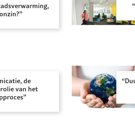
stadsverwarming,
 onzin?
catie, de
Duu
olie van het
pproces