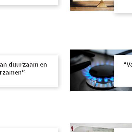
 van duurzaam en
V
urzamen