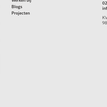
Werken bij
02
Blogs
in
Projecten
K
98