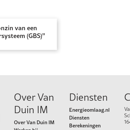
onzin van een
systeem (GBS)
Over Van
Diensten
C
Duin IM
Va
Energieomlaag.nl
Sc
Diensten
16
Over Van Duin IM
Berekeningen