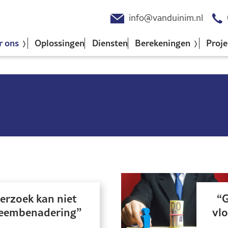
info@vanduinim.nl
r ons
Oplossingen
Diensten
Berekeningen
Proje
erzoek kan niet
G
teembenadering
vlo