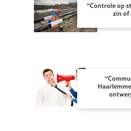
Controle op 
zin of
Communi
Haarlemmer
ontwer